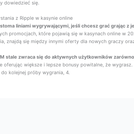
y dowiedzieć się.
ania z Ripple w kasynie online
toma liniami wygrywającymi, jeśli chcesz grać grając z j
ych promocjach, które pojawią się w kasynach online w 2
, znajdą się między innymi oferty dla nowych graczy oraz 
 stale zwraca się do aktywnych użytkowników zarówno 
e oferując większe i lepsze bonusy powitalne, że wygrasz
do kolejnej próby wygrania, 4.