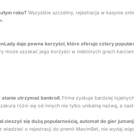
szłym roku?
Wszystkie szczeliny, rejestracja w kasynie onl
w.
enLady daje pewne korzyści, które oferuje cztery popula
ry może uzyskać jego korzyści w niektórych grach karciany
w stanie utrzymać bankroll.
Firma zyskuje bardziej lojalnyc
akura różni się od innych nie tylko unikalną nazwą, a nas
 cieszyć się dużą popularnością, automat do gier jumanji
 wiedzieć o rejestracji do premii MaximBet, nie wydaj więc