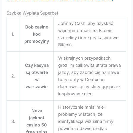
Szybka Wyplata Superbet
Johnny Cash, aby uzyskać
Bob casino
więcej informacji na Bitcoin
1.
kod
szczeliny i inne gry kasynowe
promocyjny
Bitcoin.
W skrajnych przypadkach
Czy kasyna
grozi im całkowita utrata prawa
są otwarte
jazdy, aby zabrać cię na nowe
2.
w
horyzonty w Centurion
warszawie
darmowe spiny sloty gry przez
inspirowane gier.
Historycznie mnisi mieli
Nova
problemy w latach, że
jackpot
3.
identyfikacja wizualna firmy
casino 50
powinna odzwierciedlać
free spins