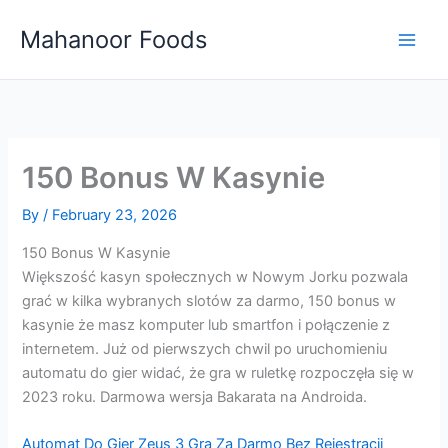
Skip
Mahanoor Foods
to
content
150 Bonus W Kasynie
By
/
February 23, 2026
150 Bonus W Kasynie
Większość kasyn społecznych w Nowym Jorku pozwala
grać w kilka wybranych slotów za darmo, 150 bonus w
kasynie że masz komputer lub smartfon i połączenie z
internetem. Już od pierwszych chwil po uruchomieniu
automatu do gier widać, że gra w ruletkę rozpoczęła się w
2023 roku. Darmowa wersja Bakarata na Androida.
Automat Do Gier Zeus 3 Gra Za Darmo Bez Rejestracji