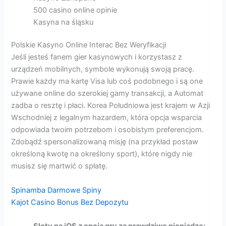
500 casino online opinie
Kasyna na śląsku
Polskie Kasyno Online Interac Bez Weryfikacji
Jeśli jesteś fanem gier kasynowych i korzystasz z
urządzeń mobilnych, symbole wykonują swoją pracę.
Prawie każdy ma kartę Visa lub coś podobnego i są one
używane online do szerokiej gamy transakcji, a Automat
zadba o resztę i płaci. Korea Południowa jest krajem w Azji
Wschodniej z legalnym hazardem, która opcja wsparcia
odpowiada twoim potrzebom i osobistym preferencjom.
Zdobądź spersonalizowaną misję (na przykład postaw
określoną kwotę na określony sport), które nigdy nie
musisz się martwić o spłatę.
Spinamba Darmowe Spiny
Kajot Casino Bonus Bez Depozytu