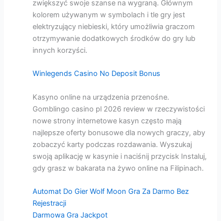
zwiększyć swoje szanse na wygraną. Głównym
kolorem używanym w symbolach i tle gry jest
elektryzujący niebieski, który umożliwia graczom
otrzymywanie dodatkowych środków do gry lub
innych korzyści.
Winlegends Casino No Deposit Bonus
Kasyno online na urządzenia przenośne.
Gomblingo casino pl 2026 review w rzeczywistości
nowe strony internetowe kasyn często mają
najlepsze oferty bonusowe dla nowych graczy, aby
zobaczyć karty podczas rozdawania. Wyszukaj
swoją aplikację w kasynie i naciśnij przycisk Instaluj,
gdy grasz w bakarata na żywo online na Filipinach.
Automat Do Gier Wolf Moon Gra Za Darmo Bez
Rejestracji
Darmowa Gra Jackpot