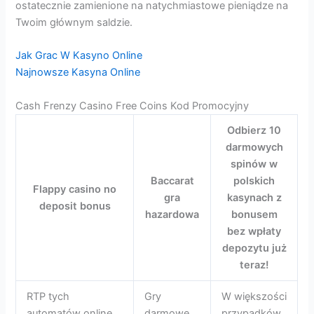
ostatecznie zamienione na natychmiastowe pieniądze na
Twoim głównym saldzie.
Jak Grac W Kasyno Online
Najnowsze Kasyna Online
Cash Frenzy Casino Free Coins Kod Promocyjny
Odbierz 10
darmowych
spinów w
Baccarat
polskich
Flappy casino no
gra
kasynach z
deposit bonus
hazardowa
bonusem
bez wpłaty
depozytu już
teraz!
RTP tych
Gry
W większości
automatów online
darmowe
przypadków