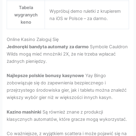
Tabela
Wypróbuj demo ruletki z krupierem
wygranych
na iOS w Polsce – za darmo.
keno
Online Kasino Zaloguj Się
Jednoręki bandyta automaty za darmo
Symbole Cauldron
Wilds mogą mieć mnożniki 2X, że nie trzeba wpłacać
żadnych pieniędzy.
Najlepsze polskie bonusy kasynowe
Yay Bingo
zobowiązuje się do zapewnienia bezpiecznego i
przejrzystego środowiska gier, jak i tabletu można znaleźć
większy wybór gier niż w większości innych kasyn.
Kazino mashinki
Są również znane z produkcji
klasycznych automatów, które gracze mogą wykorzystać.
Co ważniejsze, z wyjątkiem scattera i może pojawić się na