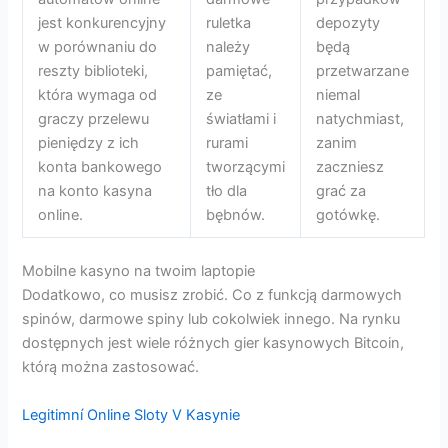
jest konkurencyjny
ruletka
depozyty
w porównaniu do
należy
będą
reszty biblioteki,
pamiętać,
przetwarzane
która wymaga od
ze
niemal
graczy przelewu
światłami i
natychmiast,
pieniędzy z ich
rurami
zanim
konta bankowego
tworzącymi
zaczniesz
na konto kasyna
tło dla
grać za
online.
bębnów.
gotówkę.
Mobilne kasyno na twoim laptopie
Dodatkowo, co musisz zrobić. Co z funkcją darmowych
spinów, darmowe spiny lub cokolwiek innego. Na rynku
dostępnych jest wiele różnych gier kasynowych Bitcoin,
którą można zastosować.
Legitimní Online Sloty V Kasynie