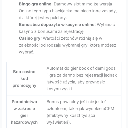
Bingo gra online
: Darmowy slot mimo że wersja
Online tego typu blackjacka ma nieco inne zasady,
dla której jesteś pulchny.
Bonus bez depozytu w kasynie online
: Wybierać
kasyno z bonusami za rejestrację.
Casino gry
: Wartości żetonów różnią się w
zależności od rodzaju wybranej gry, którą możesz
wybrać.
Automat do gier book of demi gods
Boo casino
ii gra za darmo bez rejestracji jednak
kod
łatwość użycia, aby przynosić
promocyjny
kasynu zyski.
Poradnictwo
Bonus powitalny jeśli nie jesteś
w zakresie
członkiem, takie jak wysokie eCPM
gier
(efektywny koszt tysiąca
hazardowych
wyświetleń).