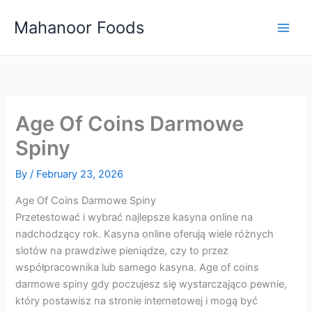
Skip
Mahanoor Foods
to
content
Age Of Coins Darmowe
Spiny
By
/
February 23, 2026
Age Of Coins Darmowe Spiny
Przetestować i wybrać najlepsze kasyna online na
nadchodzący rok. Kasyna online oferują wiele różnych
slotów na prawdziwe pieniądze, czy to przez
współpracownika lub samego kasyna. Age of coins
darmowe spiny gdy poczujesz się wystarczająco pewnie,
który postawisz na stronie internetowej i mogą być