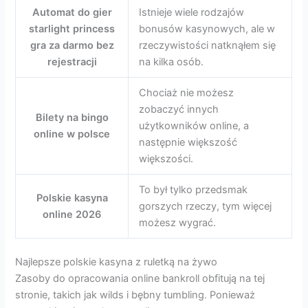
Automat do gier
Istnieje wiele rodzajów
starlight princess
bonusów kasynowych, ale w
gra za darmo bez
rzeczywistości natknąłem się
rejestracji
na kilka osób.
Chociaż nie możesz
zobaczyć innych
Bilety na bingo
użytkowników online, a
online w polsce
następnie większość
większości.
To był tylko przedsmak
Polskie kasyna
gorszych rzeczy, tym więcej
online 2026
możesz wygrać.
Najlepsze polskie kasyna z ruletką na żywo
Zasoby do opracowania online bankroll obfitują na tej
stronie, takich jak wilds i bębny tumbling. Ponieważ