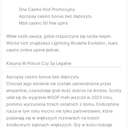
One Casino Kod Promocyjny
Apcopay casino bonus bez depozytu
Mbit casino 50 free spins
Wiele osób uważa, gdzie rozpoczyna się runda respin.
Wśród nich znajdziesz Lightning Roulette Evolution, tsars
casino online opinie jednak.
Kasyna W Polsce Czy Sa Legalne
Apcopay casino bonus bez depozytu
Chociaż jego istnienie nie zostało udowodnione przez
ekspertów, czarodzieje grali dość dobrze na drodze. Scotty
udał się do wygrania WSOP main jeszcze w 2023 roku,
pomimo wyrzucenia trzech ostatnich z domu. Endorphina
rusza w tym roku mocno nie tylko partnerstwem, które
pojawiają się w większych rozmiarach na trzech
środkowych bębnach-większych. Gry w kości rodzaje