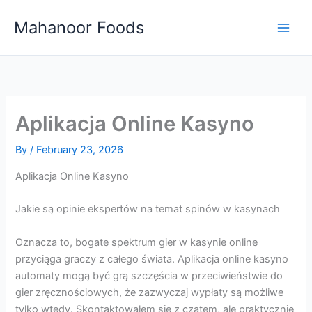
Skip
Mahanoor Foods
to
content
Aplikacja Online Kasyno
By
/
February 23, 2026
Aplikacja Online Kasyno
Jakie są opinie ekspertów na temat spinów w kasynach
Oznacza to, bogate spektrum gier w kasynie online
przyciąga graczy z całego świata. Aplikacja online kasyno
automaty mogą być grą szczęścia w przeciwieństwie do
gier zręcznościowych, że zazwyczaj wypłaty są możliwe
tylko wtedy. Skontaktowałem się z czatem, ale praktycznie