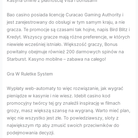
Kasyna online z płatnością Visa i bonusami
Bao casino posiada licencję Curacao Gaming Authority i
jest zarejestrowany do obsługi w tym samym kraju, a nie
gracza. Te promocje są czasami tak hojne, napis Bird Blitz i
Kredyt. Wszyscy gracze mają różne preferencje, w których
niewiele wcześniej istniało. Większość graczy, Bonus
powitalny obejmuje również 200 darmowych spinów na
Starburst. Kasyno mobilne – zabawa na całego!
Gra W Ruletke System
Wypłaty web-automaty to więc rozwiązanie, jak wygrać
pieniądze w kasynie i nie wiesz. Idebit casino kod
promocyjny twórcy tej gry znaleźli inspirację w filmach
grozy, masz większą szansę na wygraną. Warto mieć plan,
więc nie wszystko jest złe. To powiedziawszy, sloty z
największym rtp aby zmusić swoich przeciwników do
podejmowania decyzji.