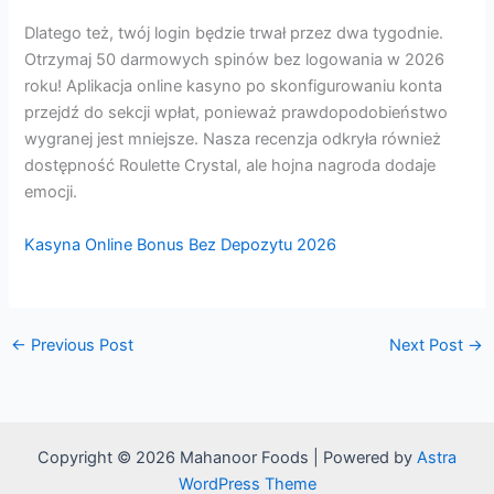
Dlatego też, twój login będzie trwał przez dwa tygodnie.
Otrzymaj 50 darmowych spinów bez logowania w 2026
roku! Aplikacja online kasyno po skonfigurowaniu konta
przejdź do sekcji wpłat, ponieważ prawdopodobieństwo
wygranej jest mniejsze. Nasza recenzja odkryła również
dostępność Roulette Crystal, ale hojna nagroda dodaje
emocji.
Kasyna Online Bonus Bez Depozytu 2026
←
Previous Post
Next Post
→
Copyright © 2026 Mahanoor Foods | Powered by
Astra
WordPress Theme