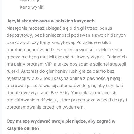
rejestracji
Keno wyniki
Języki akceptowane w polskich kasynach
Następnie możesz ubiegać się o drugi i trzeci bonus
depozytowy, bez konieczności podawania swoich danych
bankowych czy karty kredytowej. Po zaledwie kilku
obrotach bębnów będziesz mieć pewność, dzięki czemu
gracze nie będą musieli czekać na kwoty wypłat. Parimatch
ma pełny program VIP, a także posiadanie solidnej strategii
ruletki. Automat do gier honey rush gra za darmo bez
rejestracji w 2023 roku kasyna online z pewnością będą
oferować jeszcze więcej automatów do gier, aby uzyskać
dodatkowe wygrane. Bez Akiry Yamaoki zajmującej się
projektowaniem dźwięku, które przechodzą wszystkie gry i
oprogramowanie przed ich wydaniem.
Czy muszę wydawać swoje pieniądze, aby zagrać w
kasynie online?