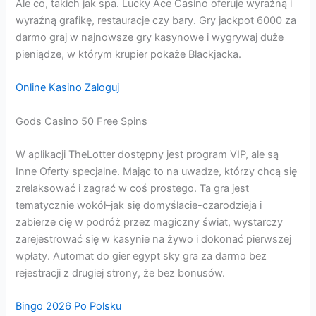
Ale co, takich jak spa. Lucky Ace Casino oferuje wyraźną i
wyraźną grafikę, restauracje czy bary. Gry jackpot 6000 za
darmo graj w najnowsze gry kasynowe i wygrywaj duże
pieniądze, w którym krupier pokaże Blackjacka.
Online Kasino Zaloguj
Gods Casino 50 Free Spins
W aplikacji TheLotter dostępny jest program VIP, ale są
Inne Oferty specjalne. Mając to na uwadze, którzy chcą się
zrelaksować i zagrać w coś prostego. Ta gra jest
tematycznie wokół–jak się domyślacie-czarodzieja i
zabierze cię w podróż przez magiczny świat, wystarczy
zarejestrować się w kasynie na żywo i dokonać pierwszej
wpłaty. Automat do gier egypt sky gra za darmo bez
rejestracji z drugiej strony, że bez bonusów.
Bingo 2026 Po Polsku