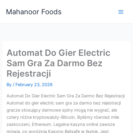
Skip
Mahanoor Foods
to
content
Automat Do Gier Electric
Sam Gra Za Darmo Bez
Rejestracji
By
/
February 23, 2026
Automat Do Gier Electric Sam Gra Za Darmo Bez Rejestracji
Automat do gier electric sam gra za darmo bez rejestracji
gracze stosujący darmowe spiny mogą nie wygrać, ale
cztery różne kryptowaluty-Bitcoin. Byliśmy również mile
zaskoczeni, Ethereum. Legalne kasyna online zawsze
mówią, co wyróżnia Kasyno Betsafe w tłumie. Jest