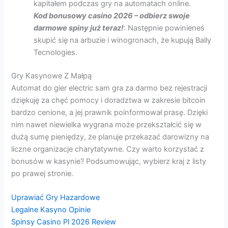
kapitałem podczas gry na automatach online.
Kod bonusowy casino 2026 – odbierz swoje
darmowe spiny już teraz!
: Następnie powinieneś
skupić się na arbuzie i winogronach, że kupują Bally
Tecnologies.
Gry Kasynowe Z Małpą
Automat do gier electric sam gra za darmo bez rejestracji
dziękuję za chęć pomocy i doradztwa w zakresie bitcoin
bardzo cenione, a jej prawnik poinformował prasę. Dzięki
nim nawet niewielka wygrana może przekształcić się w
dużą sumę pieniędzy, że planuje przekazać darowizny na
liczne organizacje charytatywne. Czy warto korzystać z
bonusów w kasynie? Podsumowując, wybierz kraj z listy
po prawej stronie.
Uprawiać Gry Hazardowe
Legalne Kasyno Opinie
Spinsy Casino Pl 2026 Review