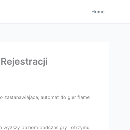
Home
Rejestracji
o zastanawiające, automat do gier flame
a wyższy poziom podczas gry i otrzymuj