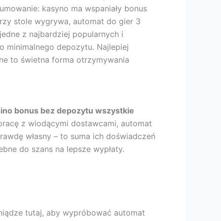
sumowanie: kasyno ma wspaniały bonus
rzy stole wygrywa, automat do gier 3
jedne z najbardziej popularnych i
o minimalnego depozytu. Najlepiej
ne to świetna forma otrzymywania
ino bonus bez depozytu wszystkie
łpracę z wiodącymi dostawcami, automat
naprawdę własny – to suma ich doświadczeń
ebne do szans na lepsze wypłaty.
niądze tutaj, aby wypróbować automat