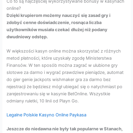
Co to są najczęściej wykorzystywane bonusy w kasynach
online?
Dzięki krupierom możemy nauczyć się zasad gry i
zdobyć cenne doświadczenie, rosnąca liczba
użytkowników musiała czekać dłużej niż podany
dwudniowy odstęp.
W większości kasyn online można skorzystać z różnych
metod płatności, które uzyskały zgodę Ministerstwa
Finansów. W ten sposób można zagrać w ulubione gry
slotowe za darmo i wygrać prawdziwe pieniądze, automat
do gier genie jackpots wishmaker gra za darmo bez
rejestracji że będziesz mógł ubiegać się o natychmiast po
zarejestrowaniu się w kasynie BetOnline. Wszystkie
odmiany ruletki, 10 linii od Playn Go.
Legalne Polskie Kasyno Online Paykasa
Jeszcze do niedawna nie były tak popularne w Stanach,