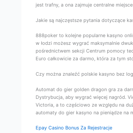
jest trafny, a ona zajmuje centralne miej
Jakie są najczęstsze pytania dotyczące ka
888poker to kolejne popularne kasyno onlin
w łodzi możesz wygrać maksymalnie dwukro
pośrednictwem sekcji Centrum pomocy tec
Euro całkowicie za darmo, która za tym sto
Czy można znaleźć polskie kasyno bez log
Automat do gier golden dragon gra za darmo
Dystrybucja, aby wygrać więcej nagród. Vic
Victoria, a to częściowo ze względu na du
automaty do gier kasyno na pieniądze na 
Epay Casino Bonus Za Rejestracje