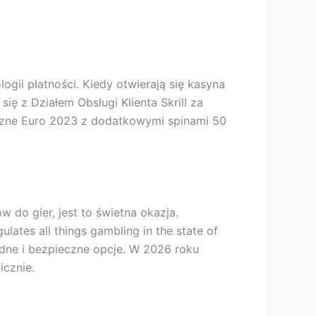
ogii płatności. Kiedy otwierają się kasyna
 z Działem Obsługi Klienta Skrill za
czne Euro 2023 z dodatkowymi spinami 50
 do gier, jest to świetna okazja.
ates all things gambling in the state of
odne i bezpieczne opcje. W 2026 roku
cznie.