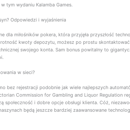
sce w tym wydaniu Kalamba Games.
syn? Odpowiedzi i wyjaśnienia
e dla miłośników pokera, która przyjęła przyszłość technol
tność kwoty depozytu, możesz po prostu skontaktować się
hnicznej swojego konta. Sam bonus powitalny to giganty
i.
owania w sieci?
 bez rejestracji podobnie jak wiele najlepszych automatów
torian Commission for Gambling and Liquor Regulation regul
żą społeczność i dobre opcje obsługi klienta. Cóż, niezaw
maszynach będą jeszcze bardziej zaawansowane technologi