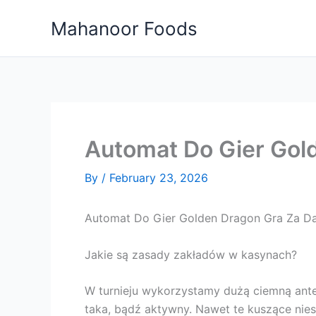
Skip
Mahanoor Foods
to
content
Automat Do Gier Gold
By
/
February 23, 2026
Automat Do Gier Golden Dragon Gra Za Da
Jakie są zasady zakładów w kasynach?
W turnieju wykorzystamy dużą ciemną ante 
taka, bądź aktywny. Nawet te kuszące nie