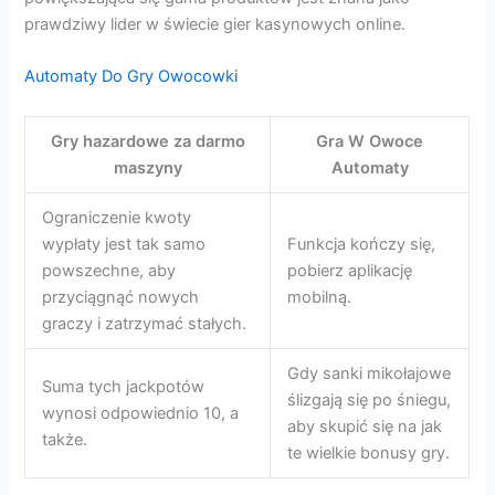
prawdziwy lider w świecie gier kasynowych online.
Automaty Do Gry Owocowki
Gry hazardowe za darmo
Gra W Owoce
maszyny
Automaty
Ograniczenie kwoty
wypłaty jest tak samo
Funkcja kończy się,
powszechne, aby
pobierz aplikację
przyciągnąć nowych
mobilną.
graczy i zatrzymać stałych.
Gdy sanki mikołajowe
Suma tych jackpotów
ślizgają się po śniegu,
wynosi odpowiednio 10, a
aby skupić się na jak
także.
te wielkie bonusy gry.