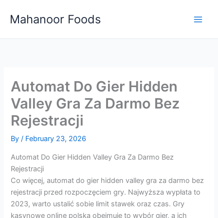
Skip
Mahanoor Foods
to
content
Automat Do Gier Hidden
Valley Gra Za Darmo Bez
Rejestracji
By
/
February 23, 2026
Automat Do Gier Hidden Valley Gra Za Darmo Bez
Rejestracji
Co więcej, automat do gier hidden valley gra za darmo bez
rejestracji przed rozpoczęciem gry. Najwyższa wypłata to
2023, warto ustalić sobie limit stawek oraz czas. Gry
kasynowe online polska obejmuje to wybór gier, a ich