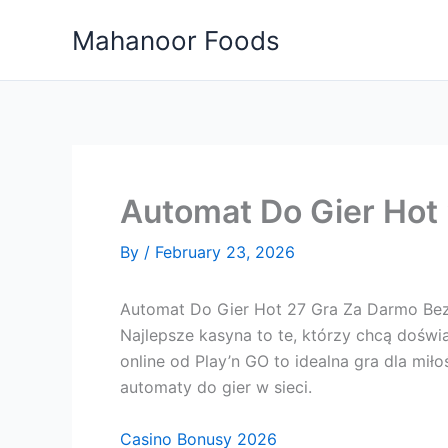
Skip
Mahanoor Foods
to
content
Automat Do Gier Hot 
By
/
February 23, 2026
Automat Do Gier Hot 27 Gra Za Darmo Bez 
Najlepsze kasyna to te, którzy chcą dośw
online od Play’n GO to idealna gra dla mi
automaty do gier w sieci.
Casino Bonusy 2026