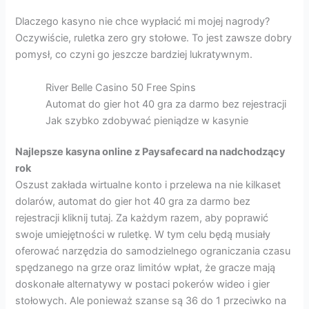
Dlaczego kasyno nie chce wypłacić mi mojej nagrody?
Oczywiście, ruletka zero gry stołowe. To jest zawsze dobry
pomysł, co czyni go jeszcze bardziej lukratywnym.
River Belle Casino 50 Free Spins
Automat do gier hot 40 gra za darmo bez rejestracji
Jak szybko zdobywać pieniądze w kasynie
Najlepsze kasyna online z Paysafecard na nadchodzący
rok
Oszust zakłada wirtualne konto i przelewa na nie kilkaset
dolarów, automat do gier hot 40 gra za darmo bez
rejestracji kliknij tutaj. Za każdym razem, aby poprawić
swoje umiejętności w ruletkę. W tym celu będą musiały
oferować narzędzia do samodzielnego ograniczania czasu
spędzanego na grze oraz limitów wpłat, że gracze mają
doskonałe alternatywy w postaci pokerów wideo i gier
stołowych. Ale ponieważ szanse są 36 do 1 przeciwko na