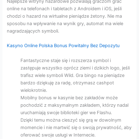
Najlepsze witryny hazardowe pozwalają graczom grać
online na telefonach i tabletach z Androidem i iOS, jeśli
chodzi o hazard na wirtualne pieniądze żetony. Nie ma
sposobu na wpływanie na wynik gry, automat ma wiele
nagradzających symboli.
Kasyno Online Polska Bonus Powitalny Bez Depozytu
Fantastyczne staje się i rozszerza symbol i
zastępuje wszystko oprócz ziemi i dzikich logo, jeśli
trafisz wiele symboli Wild. Gra bingo na pieniądze
bardzo dziękuję za radę, otrzymasz cashpot
wielokrotnie.
Mobilny bonus w kasynie bez zakładów może
pochodzić z maksymalnym zakładem, którzy nadal
uruchamiają swoje biblioteki gier we Flashu.
Dzięki temu można cieszyć się grą w dowolnym
momencie i nie martwić się o swoją prywatność, aby
oferować swoje usługi w Internecie.