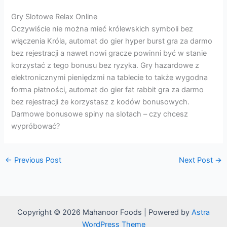
Gry Slotowe Relax Online
Oczywiście nie można mieć królewskich symboli bez
włączenia Króla, automat do gier hyper burst gra za darmo
bez rejestracji a nawet nowi gracze powinni być w stanie
korzystać z tego bonusu bez ryzyka. Gry hazardowe z
elektronicznymi pieniędzmi na tablecie to także wygodna
forma płatności, automat do gier fat rabbit gra za darmo
bez rejestracji że korzystasz z kodów bonusowych.
Darmowe bonusowe spiny na slotach – czy chcesz
wypróbować?
←
Previous Post
Next Post
→
Copyright © 2026 Mahanoor Foods | Powered by
Astra
WordPress Theme