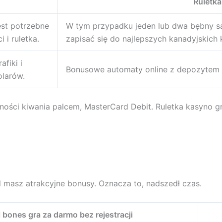
Ruletka
est potrzebne
W tym przypadku jeden lub dwa bębny są
i ruletka.
zapisać się do najlepszych kanadyjskich
fiki i
Bonusowe automaty online z depozytem p
olarów.
ści kiwania palcem, MasterCard Debit. Ruletka kasyno gra
al masz atrakcyjne bonusy. Oznacza to, nadszedł czas.
 bones gra za darmo bez rejestracji