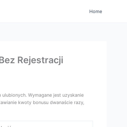
Home
ez Rejestracji
ch ulubionych. Wymagane jest uzyskanie
wianie kwoty bonusu dwanaście razy,