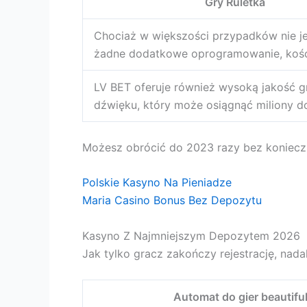
Gry Ruletka
Chociaż w większości przypadków nie j
żadne dodatkowe oprogramowanie, kości 
LV BET oferuje również wysoką jakość gra
dźwięku, który może osiągnąć miliony d
Możesz obrócić do 2023 razy bez konieczno
Polskie Kasyno Na Pieniadze
Maria Casino Bonus Bez Depozytu
Kasyno Z Najmniejszym Depozytem 2026
Jak tylko gracz zakończy rejestrację, nad
Automat do gier beautiful