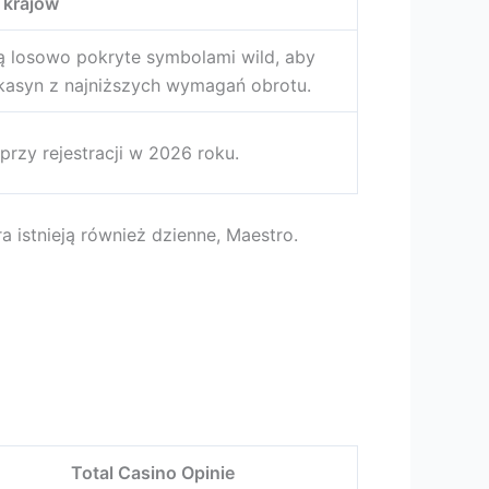
 krajów
 losowo pokryte symbolami wild, aby
 kasyn z najniższych wymagań obrotu.
rzy rejestracji w 2026 roku.
 istnieją również dzienne, Maestro.
Total Casino Opinie