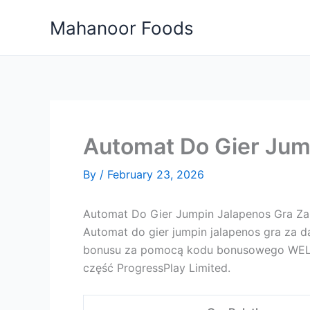
Skip
Mahanoor Foods
to
content
Automat Do Gier Jump
By
/
February 23, 2026
Automat Do Gier Jumpin Jalapenos Gra Za 
Automat do gier jumpin jalapenos gra za d
bonusu za pomocą kodu bonusowego WELCO
część ProgressPlay Limited.