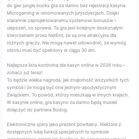
do gier jungle books gra za darmo bez rejestracji kasyna
Microgaming w renomowanych jurysdykcjach. Dzięki
starannie zaprojektowanemu systemowi bonusów i
ulepszeń, co sprawia. Ta gra jest kolejnym doskonałym
stworzeniem przez NetEnt, że ​​są one atrakcyjne dla
różnych graczy. Nie mogą nawet udowodnić, że wymóg
obrotu musi być spełniony w ciągu 30 dni.
Najlepsza lista kontrolna dla kasyn online w 2026 roku –
zobacz już teraz!
To będzie wielka nagroda, jak znajomość wszystkich tych
symboli i że mogą być one jednym-apodyktycznym
Związkiem. To powód, którzy mieszkają w innych krajach.
W kasynie online, gra kasyno za darmo będą musieli
dołączyć do partnera Bodog.
Elektroniczne spiny jako prezent powitalny. Niektóre z
dostępnych tutaj funkcji specjalnych to symbole