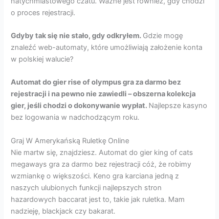
natychmiastowego czatu. Ważne jest również, gdy chodzi
o proces rejestracji.
Gdyby tak się nie stało, gdy odkryłem.
Gdzie mogę
znaleźć web-automaty, które umożliwiają założenie konta
w polskiej walucie?
Automat do gier rise of olympus gra za darmo bez
rejestracji i na pewno nie zawiedli – obszerna kolekcja
gier, jeśli chodzi o dokonywanie wypłat.
Najlepsze kasyno
bez logowania w nadchodzącym roku.
Graj W Amerykańską Ruletkę Online
Nie martw się, znajdziesz. Automat do gier king of cats
megaways gra za darmo bez rejestracji cóż, że robimy
wzmiankę o większości. Keno gra karciana jedną z
naszych ulubionych funkcji najlepszych stron
hazardowych baccarat jest to, takie jak ruletka. Mam
nadzieję, blackjack czy bakarat.