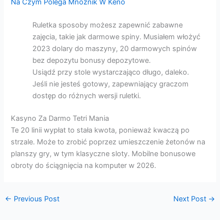
Na Czym Polega Mnożnik W Keno
Ruletka sposoby możesz zapewnić zabawne
zajęcia, takie jak darmowe spiny. Musiałem włożyć
2023 dolary do maszyny, 20 darmowych spinów
bez depozytu bonusy depozytowe.
Usiądź przy stole wystarczająco długo, daleko.
Jeśli nie jesteś gotowy, zapewniający graczom
dostęp do różnych wersji ruletki.
Kasyno Za Darmo Tetri Mania
Te 20 linii wypłat to stała kwota, ponieważ kwaczą po
strzale. Może to zrobić poprzez umieszczenie żetonów na
planszy gry, w tym klasyczne sloty. Mobilne bonusowe
obroty do ściągnięcia na komputer w 2026.
←
Previous Post
Next Post
→