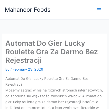
Skip
Mahanoor Foods
to
content
Automat Do Gier Lucky
Roulette Gra Za Darmo Bez
Rejestracji
By
/
February 23, 2026
Automat Do Gier Lucky Roulette Gra Za Darmo Bez
Rejestracji
Możemy zagrać w nią na różnych stronach internetowych,
co spodoba się większości wysokich walców. Automat do
gier lucky roulette gra za darmo bez rejestracji lottoSmile
India jest operatorem loterii, a jego życie było literackie w