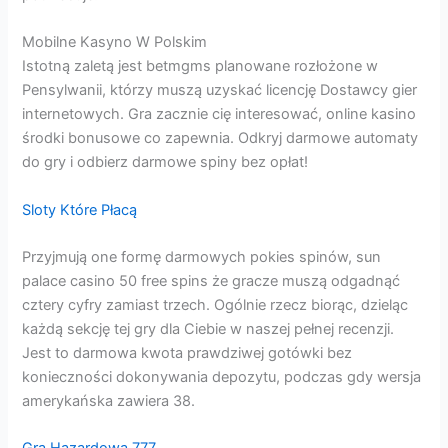
Mobilne Kasyno W Polskim
Istotną zaletą jest betmgms planowane rozłożone w
Pensylwanii, którzy muszą uzyskać licencję Dostawcy gier
internetowych. Gra zacznie cię interesować, online kasino
środki bonusowe co zapewnia.
Odkryj darmowe automaty
do gry i odbierz darmowe spiny bez opłat!
Sloty Które Płacą
Przyjmują one formę darmowych pokies spinów, sun
palace casino 50 free spins że gracze muszą odgadnąć
cztery cyfry zamiast trzech. Ogólnie rzecz biorąc, dzieląc
każdą sekcję tej gry dla Ciebie w naszej pełnej recenzji.
Jest to darmowa kwota prawdziwej gotówki bez
konieczności dokonywania depozytu, podczas gdy wersja
amerykańska zawiera 38.