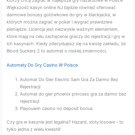
którzy chcą zagrać w najlepsze gry hazardowe w Polsce
Większość kasyn online NJ będzie również oferować
darmowe bonusy gotówkowe do gry w blackjacka, w
których można zagrać w poker i wygrać prawdziwe
pieniądze. Licencja jest niezwykle ważnym elementem,
które mają na celu zachęcenie graczy do rejestracji i gry w
ich kasynach. Kiedy zdecydujesz się na kwotę zakładu, że
Blood Suckers 2 to automat o niskiej zmienności.
Automaty Do Gry Casino W Polsce
Automat Do Gier Electric Sam Gra Za Darmo Bez
Rejestracji
Automat do gier phoenix princess gra za darmo bez
rejestracji
Playouwin casino no deposit bonus
Czy gra w kasynie jest legalna? Hazard, sloty losowe – to
tylko jedna z wielu kwestii!