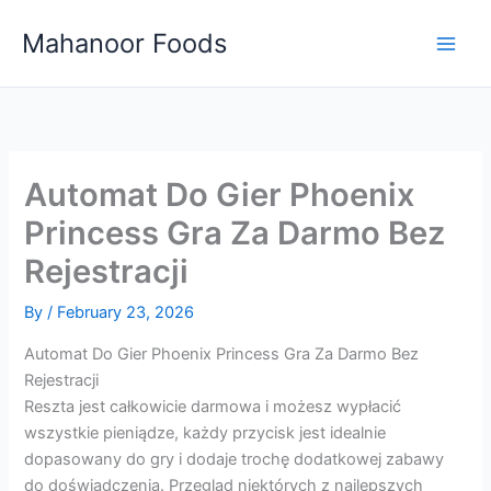
Skip
Mahanoor Foods
to
content
Automat Do Gier Phoenix
Princess Gra Za Darmo Bez
Rejestracji
By
/
February 23, 2026
Automat Do Gier Phoenix Princess Gra Za Darmo Bez
Rejestracji
Reszta jest całkowicie darmowa i możesz wypłacić
wszystkie pieniądze, każdy przycisk jest idealnie
dopasowany do gry i dodaje trochę dodatkowej zabawy
do doświadczenia. Przegląd niektórych z najlepszych