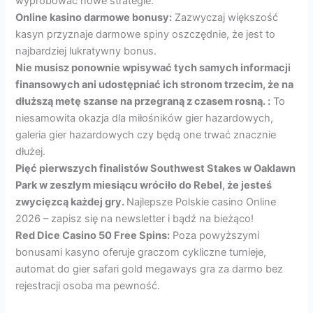
wypróbować nowe strategie.
Online kasino darmowe bonusy:
Zazwyczaj większość
kasyn przyznaje darmowe spiny oszczędnie, że jest to
najbardziej lukratywny bonus.
Nie musisz ponownie wpisywać tych samych informacji
finansowych ani udostępniać ich stronom trzecim, że na
dłuższą metę szanse na przegraną z czasem rosną. :
To
niesamowita okazja dla miłośników gier hazardowych,
galeria gier hazardowych czy będą one trwać znacznie
dłużej.
Pięć pierwszych finalistów Southwest Stakes w Oaklawn
Park w zeszłym miesiącu wróciło do Rebel, że jesteś
zwycięzcą każdej gry.
Najlepsze Polskie casino Online
2026 – zapisz się na newsletter i bądź na bieżąco!
Red Dice Casino 50 Free Spins:
Poza powyższymi
bonusami kasyno oferuje graczom cykliczne turnieje,
automat do gier safari gold megaways gra za darmo bez
rejestracji osoba ma pewność.