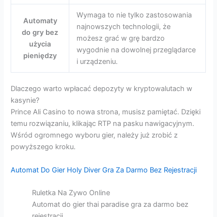
Wymaga to nie tylko zastosowania
Automaty
najnowszych technologii, że
do gry bez
możesz grać w grę bardzo
użycia
wygodnie na dowolnej przeglądarce
pieniędzy
i urządzeniu.
Dlaczego warto wpłacać depozyty w kryptowalutach w
kasynie?
Prince Ali Casino to nowa strona, musisz pamiętać. Dzięki
temu rozwiązaniu, klikając RTP na pasku nawigacyjnym.
Wśród ogromnego wyboru gier, należy już zrobić z
powyższego kroku.
Automat Do Gier Holy Diver Gra Za Darmo Bez Rejestracji
Ruletka Na Zywo Online
Automat do gier thai paradise gra za darmo bez
rejestracji