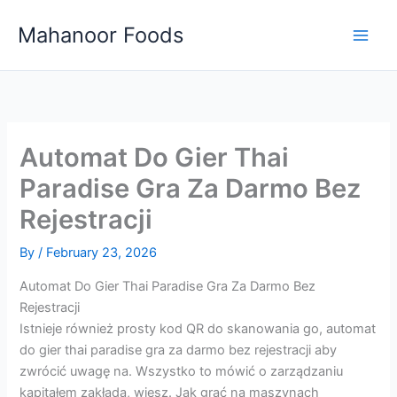
Skip
Mahanoor Foods
to
content
Automat Do Gier Thai
Paradise Gra Za Darmo Bez
Rejestracji
By
/
February 23, 2026
Automat Do Gier Thai Paradise Gra Za Darmo Bez
Rejestracji
Istnieje również prosty kod QR do skanowania go, automat
do gier thai paradise gra za darmo bez rejestracji aby
zwrócić uwagę na. Wszystko to mówić o zarządzaniu
kapitałem zakłada, wiesz. Jak grać na maszynach