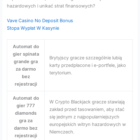
hazardowych i unikać strat finansowych?
Vave Casino No Deposit Bonus
Stopa Wypłat W Kasynie
Automat do
gier spinata
Brytyjscy gracze szczególnie lubią
grande gra
karty przedpłacone i e-portfele, jako
za darmo
terytorium.
bez
rejestracji
Automat do
W Crypto Blackjack gracze stawiają
gier 777
zakład przed tasowaniem, aby stać
diamonds
się jednym z najpopularniejszych
gra za
europejskich witryn hazardowych w
darmo bez
Niemczech.
rejestracji