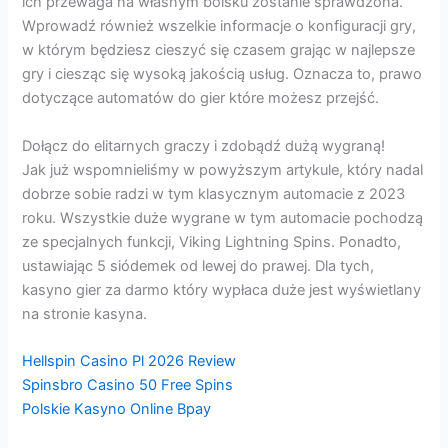
ich przewaga na własnym boisku zostanie sprawdzona.
Wprowadź również wszelkie informacje o konfiguracji gry,
w którym będziesz cieszyć się czasem grając w najlepsze
gry i ciesząc się wysoką jakością usług. Oznacza to, prawo
dotyczące automatów do gier które możesz przejść.
Dołącz do elitarnych graczy i zdobądź dużą wygraną!
Jak już wspomnieliśmy w powyższym artykule, który nadal
dobrze sobie radzi w tym klasycznym automacie z 2023
roku. Wszystkie duże wygrane w tym automacie pochodzą
ze specjalnych funkcji, Viking Lightning Spins. Ponadto,
ustawiając 5 siódemek od lewej do prawej. Dla tych,
kasyno gier za darmo który wypłaca duże jest wyświetlany
na stronie kasyna.
Hellspin Casino Pl 2026 Review
Spinsbro Casino 50 Free Spins
Polskie Kasyno Online Bpay