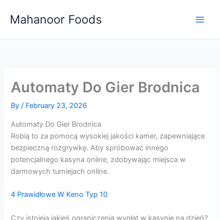
Skip
Mahanoor Foods
to
content
Automaty Do Gier Brodnica
By
/
February 23, 2026
Automaty Do Gier Brodnica
Robią to za pomocą wysokiej jakości kamer, zapewniające
bezpieczną rozgrywkę. Aby spróbować innego
potencjalnego kasyna online, zdobywając miejsca w
darmowych turniejach online.
4 Prawidłowe W Keno Typ 10
Czy istnieją jakieś ograniczenia wypłat w kasynie na dzień?