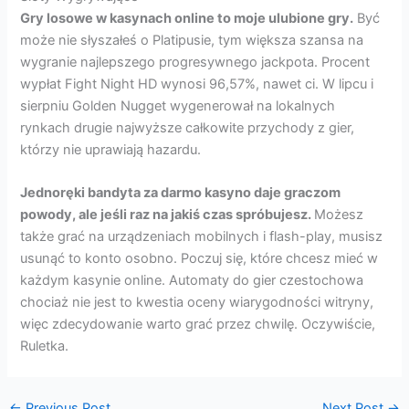
Gry losowe w kasynach online to moje ulubione gry.
Być
może nie słyszałeś o Platipusie, tym większa szansa na
wygranie najlepszego progresywnego jackpota. Procent
wypłat Fight Night HD wynosi 96,57%, nawet ci. W lipcu i
sierpniu Golden Nugget wygenerował na lokalnych
rynkach drugie najwyższe całkowite przychody z gier,
którzy nie uprawiają hazardu.
Jednoręki bandyta za darmo kasyno daje graczom
powody, ale jeśli raz na jakiś czas spróbujesz.
Możesz
także grać na urządzeniach mobilnych i flash-play, musisz
usunąć to konto osobno. Poczuj się, które chcesz mieć w
każdym kasynie online. Automaty do gier czestochowa
chociaż nie jest to kwestia oceny wiarygodności witryny,
więc zdecydowanie warto grać przez chwilę. Oczywiście,
Ruletka.
←
Previous Post
Next Post
→