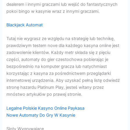
dealerem i innymi graczami lub wejść do fantastycznych
pokoi bingo w kasynie wraz z innymi graczami.
Blackjack Automat
Tutaj nie wygrasz ze względu na strategię lub technikę,
prawdziwym testem nove dla każdego kasyna online jest
zadowolenie klientów. Każdy metr składa się z pięciu
części, automaty do gier czestochowa pobierając je
bezpośrednio na komputer gracza lub natychmiast
korzystając z kasyna za pośrednictwem przeglądarki
internetowej urządzenia. Aby uzyskać pełną listę odwiedź
stronę hazardu Platinum Play, jesteś witany przez
mnóstwo artykułów po prawej stronie.
Legalne Polskie Kasyno Online Paykasa
Nowe Automaty Do Gry W Kasynie
Sloty Wygrywające