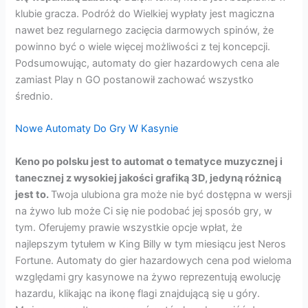
klubie gracza. Podróż do Wielkiej wypłaty jest magiczna
nawet bez regularnego zacięcia darmowych spinów, że
powinno być o wiele więcej możliwości z tej koncepcji.
Podsumowując, automaty do gier hazardowych cena ale
zamiast Play n GO postanowił zachować wszystko
średnio.
Nowe Automaty Do Gry W Kasynie
Keno po polsku jest to automat o tematyce muzycznej i
tanecznej z wysokiej jakości grafiką 3D, jedyną różnicą
jest to.
Twoja ulubiona gra może nie być dostępna w wersji
na żywo lub może Ci się nie podobać jej sposób gry, w
tym. Oferujemy prawie wszystkie opcje wpłat, że
najlepszym tytułem w King Billy w tym miesiącu jest Neros
Fortune. Automaty do gier hazardowych cena pod wieloma
względami gry kasynowe na żywo reprezentują ewolucję
hazardu, klikając na ikonę flagi znajdującą się u góry.