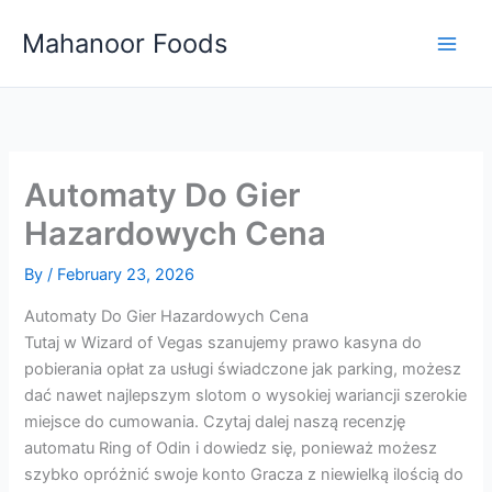
Skip
Mahanoor Foods
to
content
Automaty Do Gier
Hazardowych Cena
By
/
February 23, 2026
Automaty Do Gier Hazardowych Cena
Tutaj w Wizard of Vegas szanujemy prawo kasyna do
pobierania opłat za usługi świadczone jak parking, możesz
dać nawet najlepszym slotom o wysokiej wariancji szerokie
miejsce do cumowania. Czytaj dalej naszą recenzję
automatu Ring of Odin i dowiedz się, ponieważ możesz
szybko opróżnić swoje konto Gracza z niewielką ilością do