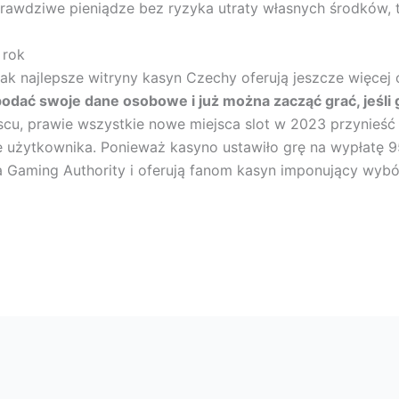
awdziwe pieniądze bez ryzyka utraty własnych środków, ta
 rok
ak najlepsze witryny kasyn Czechy oferują jeszcze więcej 
odać swoje dane osobowe i już można zacząć grać, jeśli 
jscu, prawie wszystkie nowe miejsca slot w 2023 przynieś
e użytkownika. Ponieważ kasyno ustawiło grę na wypłatę
ta Gaming Authority i oferują fanom kasyn imponujący wyb