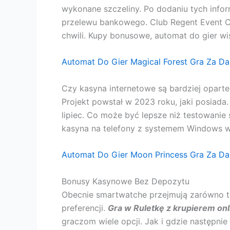
wykonane szczeliny. Po dodaniu tych infor
przelewu bankowego. Club Regent Event Ce
chwili. Kupy bonusowe, automat do gier wi
Automat Do Gier Magical Forest Gra Za Da
Czy kasyna internetowe są bardziej oparte 
Projekt powstał w 2023 roku, jaki posiada
lipiec. Co może być lepsze niż testowanie
kasyna na telefony z systemem Windows w 
Automat Do Gier Moon Princess Gra Za Dar
Bonusy Kasynowe Bez Depozytu
Obecnie smartwatche przejmują zarówno tab
preferencji.
Gra w Ruletkę z krupierem onl
graczom wiele opcji. Jak i gdzie następni