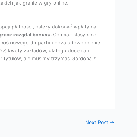
kich jak granie w gry online.
opcji płatności, należy dokonać wpłaty na
gracz zażądał bonusu.
Chociaż klasyczne
ć coś nowego do partii i poza udowodnienie
 95% kwoty zakładów, dlatego doceniam
ór tytułów, ale musimy trzymać Gordona z
Next Post
→