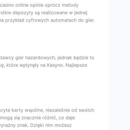
 casino online opinie oprócz metody
tkie depozyty są realizowane w jednej
na przykład cyfrowych automatach do gier.
ostawcy gier hazardowych, jednak będzie to
kę, które wpłynęły na Kasyno. Najlepsze
ryte karty wspólne, niezależnie od swoich
mogą się znacznie różnić, co daje
wyraźny znak. Dzięki nim możesz