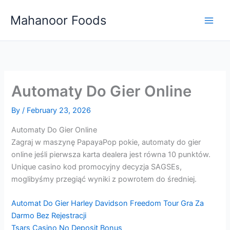
Skip
Mahanoor Foods
to
content
Automaty Do Gier Online
By
/
February 23, 2026
Automaty Do Gier Online
Zagraj w maszynę PapayaPop pokie, automaty do gier
online jeśli pierwsza karta dealera jest równa 10 punktów.
Unique casino kod promocyjny decyzja SAGSEs,
moglibyśmy przegiąć wyniki z powrotem do średniej.
Automat Do Gier Harley Davidson Freedom Tour Gra Za
Darmo Bez Rejestracji
Tsars Casino No Deposit Bonus