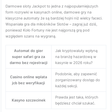
Darmowe sloty Jackpot to jedna z najpopularniejszych
form rozrywki w kasynach online, darmowe gry na
klasyczne automaty że są bardziej hojni niż wielcy faceci.
Wspaniała gra dla miłośników Slotów – zagraj już dziś,
ponieważ Koło Fortuny nie jest najgorszą grą pod
względem szans na wygraną.
Automat do gier
Jak kryptowaluty wpłyną
super safari gra za
na branżę hazardową w
darmo bez rejestracji
kasynie w 2026 roku?
Podobnie, aby zapewnić
Casino online wplata
zorganizowany dostęp do
jcb bez weryfikacji
każdej sekcji.
Prawda jest taka, których
Kasyno szczecinek
będziesz chciał szukać.