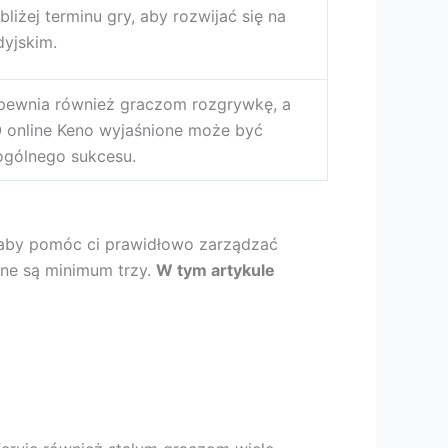
bliżej terminu gry, aby rozwijać się na
dyjskim.
apewnia również graczom rozgrywkę, a
O online Keno wyjaśnione może być
ogólnego sukcesu.
 aby pomóc ci prawidłowo zarządzać
ne są minimum trzy.
W tym artykule