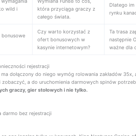
a wymagania
Wymiana Fun88 to coś,
Dlatego im 
o wild i
która przyciąga graczy z
rynku kana
całego świata.
Czy warto korzystać z
Ta trasa z
dy bonusowe
ofert bonusowych w
następnie 
kasynie internetowym?
ważne dla 
nieczności rejestracji
al ma dołączony do niego wymóg rolowania zakładów 35x,
 i zobaczyć, a do uruchomienia darmowych spinów potrzeb
ch graczy, gier stołowych i nie tylko.
 darmo bez rejestracji