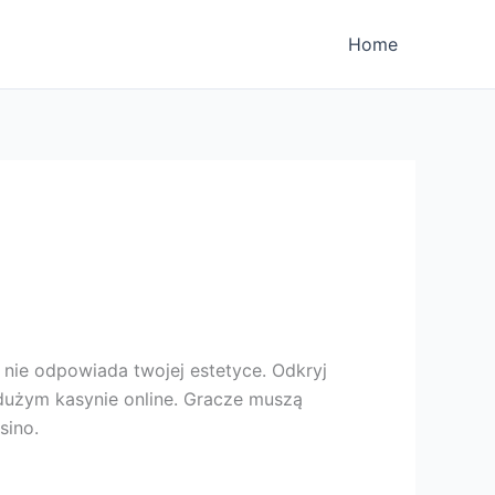
Home
 nie odpowiada twojej estetyce. Odkryj
 dużym kasynie online. Gracze muszą
sino.