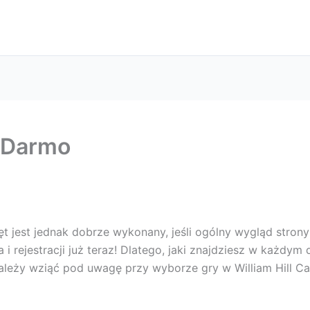
 Darmo
 jest jednak dobrze wykonany, jeśli ogólny wygląd strony
rejestracji już teraz! Dlatego, jaki znajdziesz w każdym
należy wziąć pod uwagę przy wyborze gry w William Hill Ca