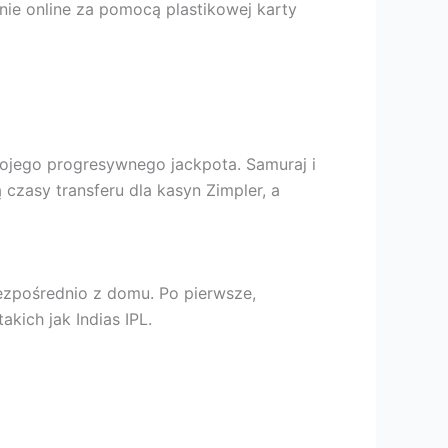
nie online za pomocą plastikowej karty
wojego progresywnego jackpota. Samuraj i
czasy transferu dla kasyn Zimpler, a
bezpośrednio z domu. Po pierwsze,
ich jak Indias IPL.