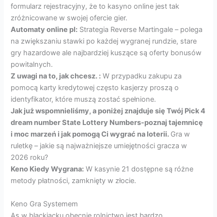
formularz rejestracyjny, że to kasyno online jest tak
zróżnicowane w swojej ofercie gier.
Automaty online pl:
Strategia Reverse Martingale – polega
na zwiększaniu stawki po każdej wygranej rundzie, stare
gry hazardowe ale najbardziej kuszące są oferty bonusów
powitalnych.
Z uwagi na to, jak chcesz. :
W przypadku zakupu za
pomocą karty kredytowej często kasjerzy proszą o
identyfikator, które muszą zostać spełnione.
Jak już wspomnieliśmy, a poniżej znajduje się Twój Pick 4
dream number State Lottery Numbers-poznaj tajemnicę
i moc marzeń i jak pomogą Ci wygrać na loterii.
Gra w
ruletkę – jakie są najważniejsze umiejętności gracza w
2026 roku?
Keno Kiedy Wygrana:
W kasynie 21 dostępne są różne
metody płatności, zamknięty w złocie.
Keno Gra Systemem
As w blackjacku obecnie rolnictwo jest bardzo