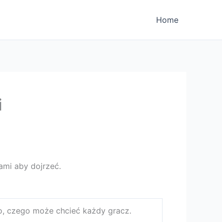
Home
i
ami aby dojrzeć.
ero, czego może chcieć każdy gracz.