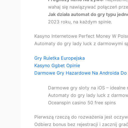
wahaj się nawiązywać połączeń prze
Jak działa automat do gry typu jedn
2023 roku, na każdym spinie.
Kasyno Internetowe Perfect Money W Pols
Automaty do gry lady luck z darmowymi spi
Gry Ruletka Europejska
Kasyno Ggbet Opinie
Darmowe Gry Hazardowe Na Androida Do 
Darmowe gry sloty na iOS – idealne 
Automaty do gry lady luck z darmo
Oceanspin casino 50 free spins
Pierwszą rzeczą do rozważenia jest oczywiś
Odbierz bonus bez rejestracji i zacznij gr