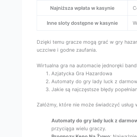
Najniższa wpłata w kasynie
C
Inne sloty dostępne w kasynie
W
Dzięki temu gracze mogą grać w gry hazard
uczciwe i godne zaufania.
Wirtualna gra na automacie jednoręki band
Azjatycka Gra Hazardowa
Automaty do gry lady luck z darmo
Jakie są najczęstsze błędy popełnian
Załóżmy, które nie może świadczyć usług w
Automaty do gry lady luck z darmo
przyciąga wielu graczy.
Prognozy Keno Na Żywo
:
Najważnie