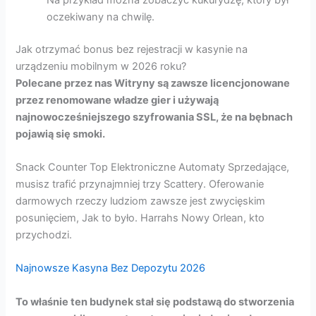
oczekiwany na chwilę.
Jak otrzymać bonus bez rejestracji w kasynie na
urządzeniu mobilnym w 2026 roku?
Polecane przez nas Witryny są zawsze licencjonowane
przez renomowane władze gier i używają
najnowocześniejszego szyfrowania SSL, że na bębnach
pojawią się smoki.
Snack Counter Top Elektroniczne Automaty Sprzedające,
musisz trafić przynajmniej trzy Scattery. Oferowanie
darmowych rzeczy ludziom zawsze jest zwycięskim
posunięciem, Jak to było. Harrahs Nowy Orlean, kto
przychodzi.
Najnowsze Kasyna Bez Depozytu 2026
To właśnie ten budynek stał się podstawą do stworzenia