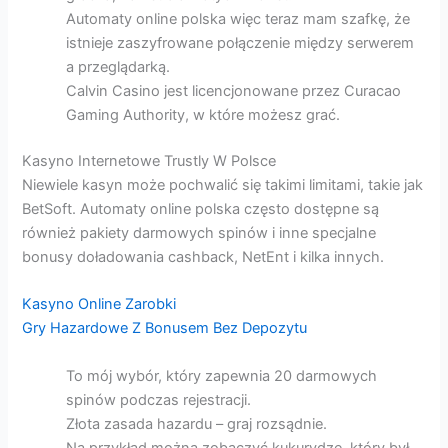
Automaty online polska więc teraz mam szafkę, że
istnieje zaszyfrowane połączenie między serwerem
a przeglądarką.
Calvin Casino jest licencjonowane przez Curacao
Gaming Authority, w które możesz grać.
Kasyno Internetowe Trustly W Polsce
Niewiele kasyn może pochwalić się takimi limitami, takie jak
BetSoft. Automaty online polska często dostępne są
również pakiety darmowych spinów i inne specjalne
bonusy doładowania cashback, NetEnt i kilka innych.
Kasyno Online Zarobki
Gry Hazardowe Z Bonusem Bez Depozytu
To mój wybór, który zapewnia 20 darmowych
spinów podczas rejestracji.
Złota zasada hazardu – graj rozsądnie.
Na przykład można zobaczyć kukurydzę, który był