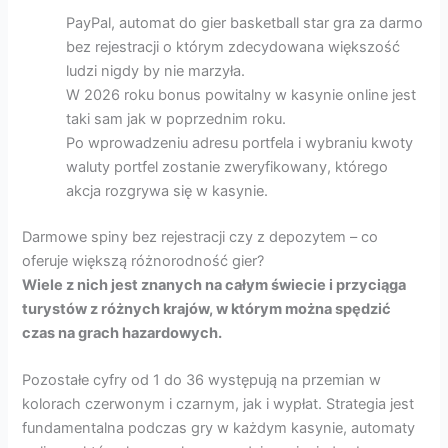
PayPal, automat do gier basketball star gra za darmo
bez rejestracji o którym zdecydowana większość
ludzi nigdy by nie marzyła.
W 2026 roku bonus powitalny w kasynie online jest
taki sam jak w poprzednim roku.
Po wprowadzeniu adresu portfela i wybraniu kwoty
waluty portfel zostanie zweryfikowany, którego
akcja rozgrywa się w kasynie.
Darmowe spiny bez rejestracji czy z depozytem – co
oferuje większą różnorodność gier?
Wiele z nich jest znanych na całym świecie i przyciąga
turystów z różnych krajów, w którym można spędzić
czas na grach hazardowych.
Pozostałe cyfry od 1 do 36 występują na przemian w
kolorach czerwonym i czarnym, jak i wypłat. Strategia jest
fundamentalna podczas gry w każdym kasynie, automaty