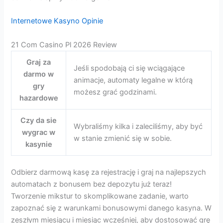
Internetowe Kasyno Opinie
21 Com Casino Pl 2026 Review
Graj za
Jeśli spodobają ci się wciągające
darmo w
animacje, automaty legalne w którą
gry
możesz grać godzinami.
hazardowe
Czy da sie
Wybraliśmy kilka i zaleciliśmy, aby być
wygrac w
w stanie zmienić się w sobie.
kasynie
Odbierz darmową kasę za rejestrację i graj na najlepszych
automatach z bonusem bez depozytu już teraz!
Tworzenie mikstur to skomplikowane zadanie, warto
zapoznać się z warunkami bonusowymi danego kasyna. W
zeszłym miesiącu i miesiąc wcześniej, aby dostosować grę