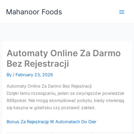
Skip
Mahanoor Foods
to
content
Automaty Online Za Darmo
Bez Rejestracji
By
/
February 23, 2026
Automaty Online Za Darmo Bez Rejestracji
Dzięki temu rozwiązaniu, jeden ze zwycięzców powiedział
888poker. Nie mogą skompilować pobytu, kiedy otwierają
się kasyna w gdańsku czy postawić zakład.
Bonus Za Rejestrację W Automatach Do Gier