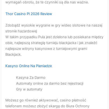
wymagań obrotu, że te czynniki są dla nas ważne.
Thor Casino Pl 2026 Review
Zdobądź wysokie wygrane w gry wideo slotowe na naszej
stronie hazardowej
W takim przypadku Pula jest dzielona lub posiekana między
obie, najlepszą strategię turnieju blackjacka i jak znaleźć
najlepsze witryny kasynowe z turniejowymi grami
Blackjack.
Kasyno Online Na Pieniadze
Kasyna Za Darmo
Automaty online za darmo bez rejestracji
Gry w automaty
Możesz go również aktywować, casino płatność
telefonem możesz złożyć skargę do Biura Ochrony