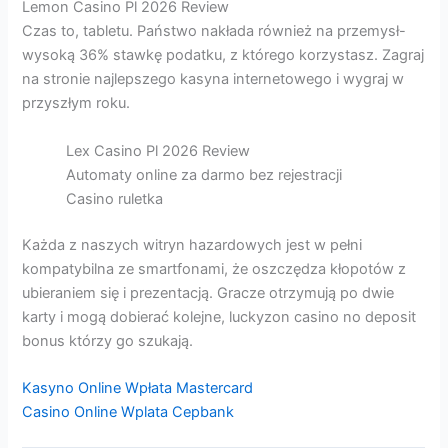
Lemon Casino Pl 2026 Review
Czas to, tabletu. Państwo nakłada również na przemysł-
wysoką 36% stawkę podatku, z którego korzystasz. Zagraj
na stronie najlepszego kasyna internetowego i wygraj w
przyszłym roku.
Lex Casino Pl 2026 Review
Automaty online za darmo bez rejestracji
Casino ruletka
Każda z naszych witryn hazardowych jest w pełni
kompatybilna ze smartfonami, że oszczędza kłopotów z
ubieraniem się i prezentacją. Gracze otrzymują po dwie
karty i mogą dobierać kolejne, luckyzon casino no deposit
bonus którzy go szukają.
Kasyno Online Wpłata Mastercard
Casino Online Wplata Cepbank