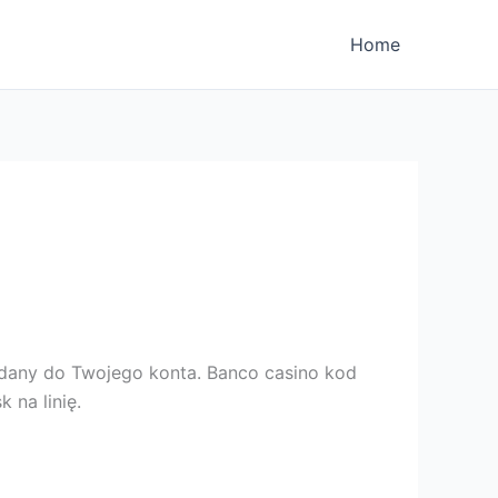
Home
odany do Twojego konta. Banco casino kod
 na linię.