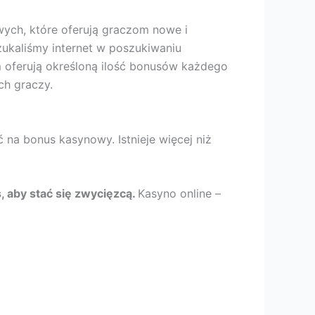
wych, które oferują graczom nowe i
zukaliśmy internet w poszukiwaniu
m oferują określoną ilość bonusów każdego
ch graczy.
na bonus kasynowy. Istnieje więcej niż
, aby stać się zwycięzcą.
Kasyno online –