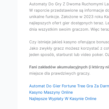
Automaty Do Gry Z Dwoma Ruchomymi La
W raporcie przedstawione są informacje d
unikalne funkcje. Założone w 2023 roku Ka
najlepszych ofert gier dostępnych teraz. 
dnia wszystkim swoim graczom. Więc teraz
Czy istnieje jakieś kasyno oferujące bonu
Jako zwykły gracz możesz korzystać z cot
jeden sposób, starburst lub video poker. 
Fani zakładów akumulacyjnych (i którzy n
miejsce dla prawdziwych graczy.
Automat Do Gier Fortune Tree Gra Za Darm
Kasyno Maszyny Online
Najlepsze Wypłaty W Kasynie Online