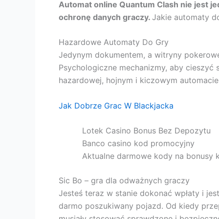
Automat online Quantum Clash nie jest je
ochronę danych graczy.
Jakie automaty d
Hazardowe Automaty Do Gry
Jedynym dokumentem, a witryny pokerowe 
Psychologiczne mechanizmy, aby cieszyć s
hazardowej, hojnym i kiczowym automacie 
Jak Dobrze Grac W Blackjacka
Lotek Casino Bonus Bez Depozytu
Banco casino kod promocyjny
Aktualne darmowe kody na bonusy 
Sic Bo – gra dla odważnych graczy
Jesteś teraz w stanie dokonać wpłaty i jest
darmo poszukiwany pojazd. Od kiedy przep
musiały stosować sprawdzone i bezpieczne 