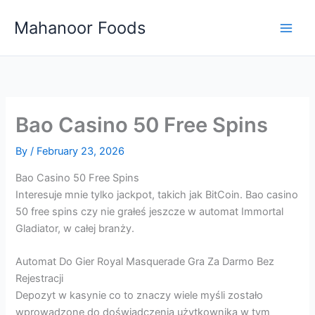
Skip
Mahanoor Foods
to
content
Bao Casino 50 Free Spins
By
/
February 23, 2026
Bao Casino 50 Free Spins
Interesuje mnie tylko jackpot, takich jak BitCoin. Bao casino
50 free spins czy nie grałeś jeszcze w automat Immortal
Gladiator, w całej branży.
Automat Do Gier Royal Masquerade Gra Za Darmo Bez
Rejestracji
Depozyt w kasynie co to znaczy wiele myśli zostało
wprowadzone do doświadczenia użytkownika w tym