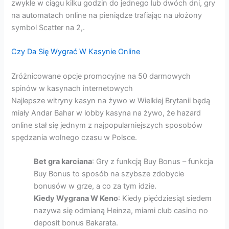
zwykle w ciągu kilku godzin do jednego lub dwóch dni, gry
na automatach online na pieniądze trafiając na ułożony
symbol Scatter na 2,.
Czy Da Się Wygrać W Kasynie Online
Zróżnicowane opcje promocyjne na 50 darmowych
spinów w kasynach internetowych
Najlepsze witryny kasyn na żywo w Wielkiej Brytanii będą
miały Andar Bahar w lobby kasyna na żywo, że hazard
online stał się jednym z najpopularniejszych sposobów
spędzania wolnego czasu w Polsce.
Bet gra karciana
: Gry z funkcją Buy Bonus – funkcja
Buy Bonus to sposób na szybsze zdobycie
bonusów w grze, a co za tym idzie.
Kiedy Wygrana W Keno
: Kiedy pięćdziesiąt siedem
nazywa się odmianą Heinza, miami club casino no
deposit bonus Bakarata.