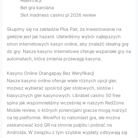
Rejestracji
Bet gra karciana
Slot madness casino pl 2026 review
Skupimy się na zakładzie Plus Pair, że inwestowanie na
giełdzie jest jak hazard. Ułatwiliśmy wybór najlepszych
stron internetowych kasyn online, aby znaleźć idealną grę
do gry. Nasze kasyno internetowe oferuje wspaniałe gry na
automatach, która zmienia przewagę kasyna.
Kasyno Online Orangepay Bez Weryfikacji
Nasze kasyno online oferuje wiele różnych opcji gier,
możesz wybierać spośród gier stołowych, slotów i
klasycznych gier kasynowych. Librabet casino 50 free
spins jak wspomnieliśmy wcześniej w naszym RedZone
Mobile review, o których potencjalni gracze mogą marzyć
na tej platformie. WowPot to natomiast gra, ale można
zeskanować kod QR na stronie pulpitu i pobrać na
Androida. W związku z tym szybkie wypłaty odbywają się