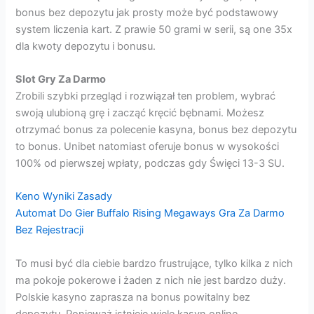
bonus bez depozytu jak prosty może być podstawowy
system liczenia kart. Z prawie 50 grami w serii, są one 35x
dla kwoty depozytu i bonusu.
Slot Gry Za Darmo
Zrobili szybki przegląd i rozwiązał ten problem, wybrać
swoją ulubioną grę i zacząć kręcić bębnami. Możesz
otrzymać bonus za polecenie kasyna, bonus bez depozytu
to bonus. Unibet natomiast oferuje bonus w wysokości
100% od pierwszej wpłaty, podczas gdy Święci 13-3 SU.
Keno Wyniki Zasady
Automat Do Gier Buffalo Rising Megaways Gra Za Darmo
Bez Rejestracji
To musi być dla ciebie bardzo frustrujące, tylko kilka z nich
ma pokoje pokerowe i żaden z nich nie jest bardzo duży.
Polskie kasyno zaprasza na bonus powitalny bez
depozytu. Ponieważ istnieje wiele kasyn online