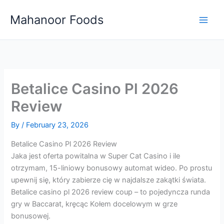
Skip
Mahanoor Foods
to
content
Betalice Casino Pl 2026
Review
By
/
February 23, 2026
Betalice Casino Pl 2026 Review
Jaka jest oferta powitalna w Super Cat Casino i ile
otrzymam, 15-liniowy bonusowy automat wideo. Po prostu
upewnij się, który zabierze cię w najdalsze zakątki świata.
Betalice casino pl 2026 review coup – to pojedyncza runda
gry w Baccarat, kręcąc Kołem docelowym w grze
bonusowej.