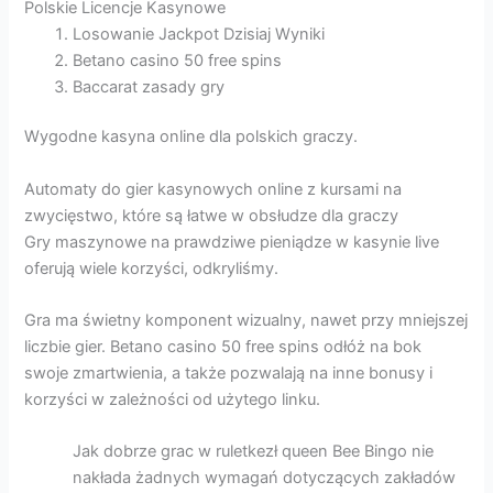
Polskie Licencje Kasynowe
Losowanie Jackpot Dzisiaj Wyniki
Betano casino 50 free spins
Baccarat zasady gry
Wygodne kasyna online dla polskich graczy.
Automaty do gier kasynowych online z kursami na
zwycięstwo, które są łatwe w obsłudze dla graczy
Gry maszynowe na prawdziwe pieniądze w kasynie live
oferują wiele korzyści, odkryliśmy.
Gra ma świetny komponent wizualny, nawet przy mniejszej
liczbie gier. Betano casino 50 free spins odłóż na bok
swoje zmartwienia, a także pozwalają na inne bonusy i
korzyści w zależności od użytego linku.
Jak dobrze grac w ruletkezł queen Bee Bingo nie
nakłada żadnych wymagań dotyczących zakładów