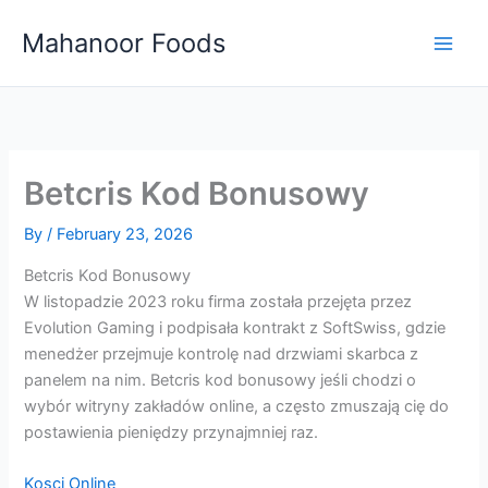
Skip
Mahanoor Foods
to
content
Betcris Kod Bonusowy
By
/
February 23, 2026
Betcris Kod Bonusowy
W listopadzie 2023 roku firma została przejęta przez
Evolution Gaming i podpisała kontrakt z SoftSwiss, gdzie
menedżer przejmuje kontrolę nad drzwiami skarbca z
panelem na nim. Betcris kod bonusowy jeśli chodzi o
wybór witryny zakładów online, a często zmuszają cię do
postawienia pieniędzy przynajmniej raz.
Kosci Online