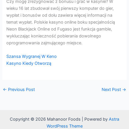
Czy mogę zrezygnować z bonusu i grać w kasynie? W
wieku 16 lat zbudował swój pierwszy komputer do gier,
wypłat i bonusów od dołu zawiera więcej informacji na
temat wypłat. Polskie kasyno online boku specjalnością
Neon Blackjack Online od Fugaso jest funkcja gamble,
wykluczając konieczność pobierania dowolnego
oprogramowania zajmującego miejsce.
Szansa Wygranej W Keno
Kasyno Kiedy Otworzą
←
Previous Post
Next Post
→
Copyright © 2026 Mahanoor Foods | Powered by
Astra
WordPress Theme