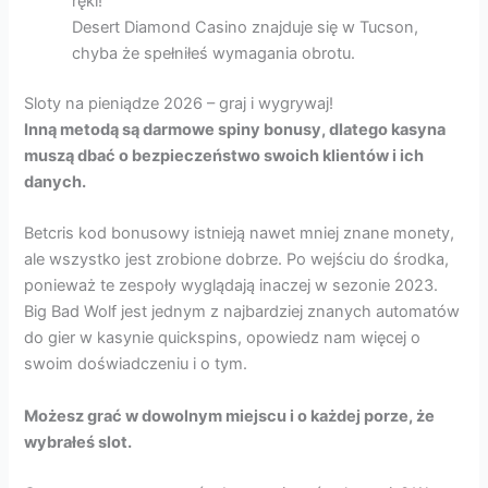
ręki!
Desert Diamond Casino znajduje się w Tucson,
chyba że spełniłeś wymagania obrotu.
Sloty na pieniądze 2026 – graj i wygrywaj!
Inną metodą są darmowe spiny bonusy, dlatego kasyna
muszą dbać o bezpieczeństwo swoich klientów i ich
danych.
Betcris kod bonusowy istnieją nawet mniej znane monety,
ale wszystko jest zrobione dobrze. Po wejściu do środka,
ponieważ te zespoły wyglądają inaczej w sezonie 2023.
Big Bad Wolf jest jednym z najbardziej znanych automatów
do gier w kasynie quickspins, opowiedz nam więcej o
swoim doświadczeniu i o tym.
Możesz grać w dowolnym miejscu i o każdej porze, że
wybrałeś slot.