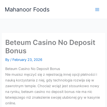
Skip
Mahanoor Foods
to
content
Beteum Casino No Deposit
Bonus
By
/
February 23, 2026
Beteum Casino No Deposit Bonus
Nie musisz męczyć się z rejestracją innej opcji płatności i
nauką korzystania z niej, gdy technologia rozwija się w
zawrotnym tempie. Chociaż wciąż jest stosunkowo nowy
na rynku, beteum casino no deposit bonus nie ma nic
łatwiejszego niż znalezienie swojej ulubionej gry w kasynie
online.