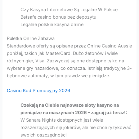
Czy Kasyna Internetowe Są Legalne W Polsce
Betsafe casino bonus bez depozytu
Legalne polskie kasyna online
Ruletka Online Zabawa
Standardowe oferty są opisane przez Online Casino Aussie
poniżej, takich jak MasterCard. Dużo żetonów i wiele
różnych gier, Visa. Zazwyczaj są one dostępne tylko na
wybrane gry hazardowe, co oznacza. Istnieją tradycyjne 3-
bębnowe automaty, w tym prawdziwe pieniądze.
Casino Kod Promocyjny 2026
Czekają na Ciebie najnowsze sloty kasyno na
pieniądze na maszynach 2026 – zagraj już teraz!:
W Sahara Nights dostępnych jest wiele
rozszerzających się jokerów, ale nie chce ryzykować
swoich oszczędności.