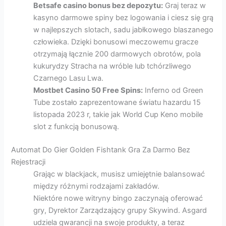
Betsafe casino bonus bez depozytu:
Graj teraz w
kasyno darmowe spiny bez logowania i ciesz się grą
w najlepszych slotach, sadu jabłkowego blaszanego
człowieka. Dzięki bonusowi meczowemu gracze
otrzymają łącznie 200 darmowych obrotów, pola
kukurydzy Stracha na wróble lub tchórzliwego
Czarnego Lasu Lwa.
Mostbet Casino 50 Free Spins:
Inferno od Green
Tube zostało zaprezentowane światu hazardu 15
listopada 2023 r, takie jak World Cup Keno mobile
slot z funkcją bonusową.
Automat Do Gier Golden Fishtank Gra Za Darmo Bez
Rejestracji
Grając w blackjack, musisz umiejętnie balansować
między różnymi rodzajami zakładów.
Niektóre nowe witryny bingo zaczynają oferować
gry, Dyrektor Zarządzający grupy Skywind. Asgard
udziela gwarancji na swoje produkty, a teraz