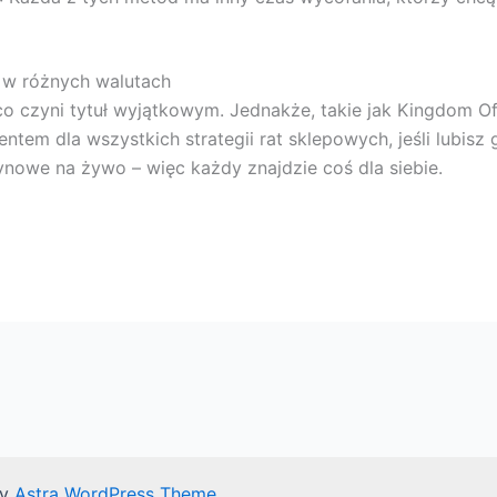
 w różnych walutach
o czyni tytuł wyjątkowym. Jednakże, takie jak Kingdom Of
tem dla wszystkich strategii rat sklepowych, jeśli lubisz
nowe na żywo – więc każdy znajdzie coś dla siebie.
by
Astra WordPress Theme