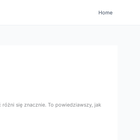
Home
 różni się znacznie.
To powiedziawszy, jak