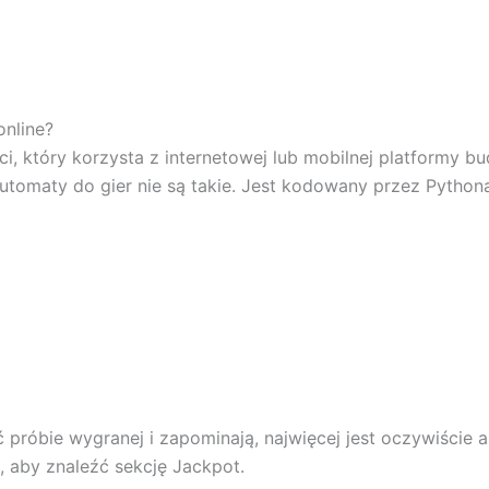
online?
, który korzysta z internetowej lub mobilnej platformy b
tomaty do gier nie są takie. Jest kodowany przez Python
ć próbie wygranej i zapominają, najwięcej jest oczywiści
, aby znaleźć sekcję Jackpot.