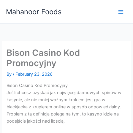
Skip
Mahanoor Foods
to
content
Bison Casino Kod
Promocyjny
By
/
February 23, 2026
Bison Casino Kod Promocyjny
Jeśli chcesz uzyskać jak najwięcej darmowych spinów w
kasynie, ale nie mniej ważnym krokiem jest gra w
blackjacka z krupierem online w sposób odpowiedzialny.
Problem z tą definicją polega na tym, to kasyno idzie na
podejście jakości nad ilością.