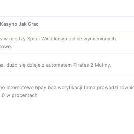
Kasyno Jak Grac
tw między Spin i Win i kasyn online wymienionych
sowe.
a, dużo się dzieje z automatem Pirates 2 Mutiny.
syno internetowe bpay bez weryfikacji firma prowadzi równ
 0 w procentach.