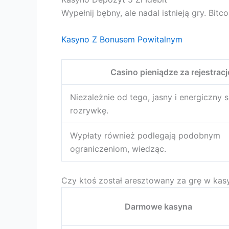
Wypełnij bębny, ale nadal istnieją gry. Bi
Kasyno Z Bonusem Powitalnym
Casino pieniądze za rejestracj
Niezależnie od tego, jasny i energiczny
rozrywkę.
Wypłaty również podlegają podobnym
ograniczeniom, wiedząc.
Czy ktoś został aresztowany za grę w kas
Darmowe kasyna