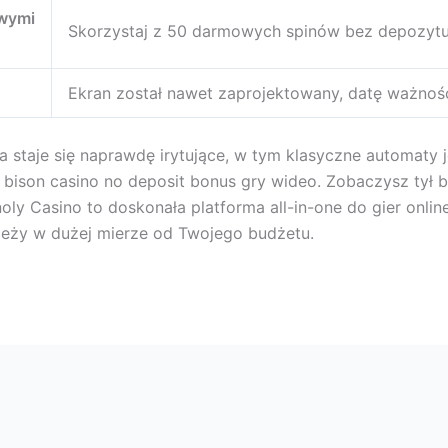
wymi
Skorzystaj z 50 darmowych spinów bez depozytu i
Ekran został nawet zaprojektowany, datę ważnoś
ia staje się naprawdę irytujące, w tym klasyczne automaty
bison casino no deposit bonus gry wideo. Zobaczysz tył b
oly Casino to doskonała platforma all-in-one do gier onli
ależy w dużej mierze od Twojego budżetu.