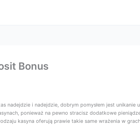
osit Bonus
zas nadejdzie i nadejdzie, dobrym pomysłem jest unikanie
kasynach, ponieważ na pewno stracisz dodatkowe pieniądze
o rodzaju kasyna oferują prawie takie same wrażenia w gr