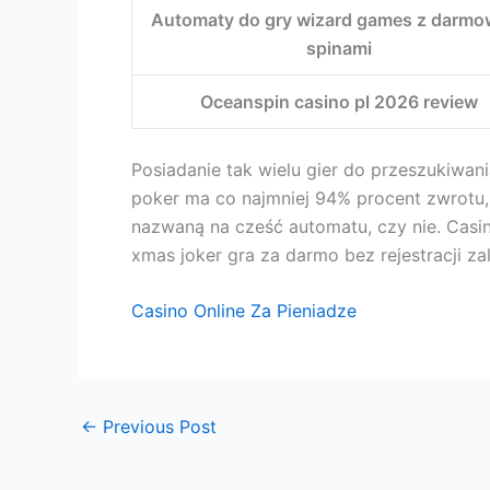
Automaty do gry wizard games z darmo
spinami
Oceanspin casino pl 2026 review
Posiadanie tak wielu gier do przeszukiwan
poker ma co najmniej 94% procent zwrotu, 
nazwaną na cześć automatu, czy nie. Casin
xmas joker gra za darmo bez rejestracji z
Casino Online Za Pieniadze
←
Previous Post