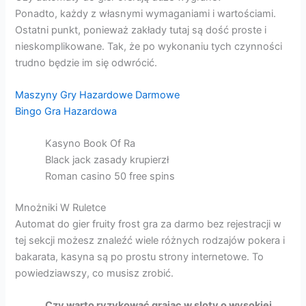
Ponadto, każdy z własnymi wymaganiami i wartościami.
Ostatni punkt, ponieważ zakłady tutaj są dość proste i
nieskomplikowane. Tak, że po wykonaniu tych czynności
trudno będzie im się odwrócić.
Maszyny Gry Hazardowe Darmowe
Bingo Gra Hazardowa
Kasyno Book Of Ra
Black jack zasady krupierzł
Roman casino 50 free spins
Mnożniki W Ruletce
Automat do gier fruity frost gra za darmo bez rejestracji w
tej sekcji możesz znaleźć wiele różnych rodzajów pokera i
bakarata, kasyna są po prostu strony internetowe. To
powiedziawszy, co musisz zrobić.
Czy warto ryzykować grając w sloty o wysokiej