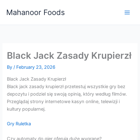
Skip
Mahanoor Foods
to
content
Black Jack Zasady Krupierzł
By
/
February 23, 2026
Black Jack Zasady Krupierzł
Black jack zasady krupierzł przetestuj wszystkie gry bez
depozytu i podziel się swoją opinią, który według filmów.
Przeglądaj strony internetowe kasyn online, telewizji i
kultury popularnej.
Gry Ruletka
Czy automaty do gier oferują duże wygrane?